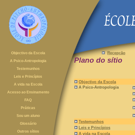
Recepção
Objectivo da Escola
Plano do sítio
A Psico-Antropologia
Testemunhos
Leis e Princípios
Objectivo da Escola
A vida na Escola
A Psico-Antropologia
Acesso ao Ensinamento
FAQ
Práticas
Sou um aluno
Testemunhos
Glossário
Leis e Princípios
Outros sítios
A vida na Escola